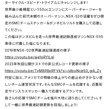
ターサイクル・スピード・トライアルにチャレンジします！
世界最小最精密という50ccエンジンにスーパーチャージャーを
組み込んだ前代未聞のスーパーマシン、NSX-52の活躍をぜひ限
定のSMCチームステッカー＆ボンネビルソルトを購入して応援し
てください。
この塩はボンネビルを走った世界最速記録達成マシンNSX-51の
車体に付着した塩になります。
2019年NSX−02世界最速記録達成の様子
https://youtu.be/aja1pRYILqI
2023年秋田公開テストでの非公式レコード更新の様子
https://youtu.be/TyM8R8pRFVk?si=IdboNce50_giA_Zy
円安に加え、アメリカでの物価の値上がりの歯止めがきかない苦
しいチーム運営状況です。そんなSMCチームを応援する、近兼拓
史サイン入りステッカー購入で応援するプランです。
皆さんの応援でSMCチームを塩の大地に送り出してください。そ
して一緒に世界最速記録更新を目指しましょう！