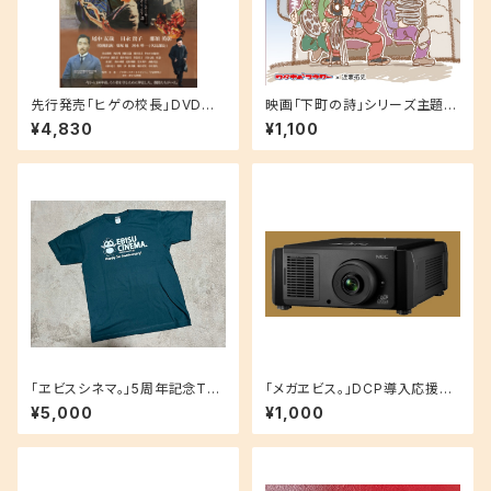
先行発売「ヒゲの校長」DVD特
映画「下町の詩」シリーズ主題歌
典ミニパンフ付き
集CD
¥4,830
¥1,100
「ヱビスシネマ。」5周年記念Tシ
「メガヱビス。」DCP導入応援投
ャツ（ダークグリーン）
げ銭（竹）スタッフがとても喜び
¥5,000
¥1,000
ます！