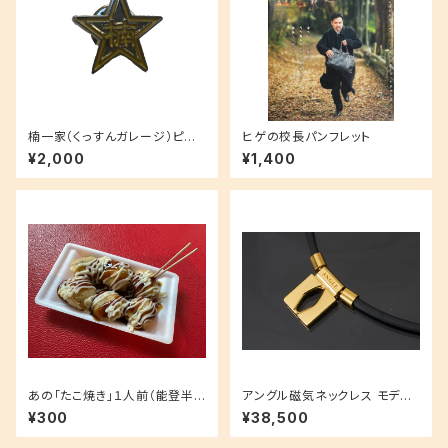
楠一家（くっすんガレージ）ピン
ヒゲの校長パンフレット
バッチ（映画「銀幕の詩」限定）
¥2,000
¥1,400
あの「たこ焼き」１人前（能登半
アングル磁気ネックレス モデル
島炊き出し）
01ゴールドモデル
¥300
¥38,500