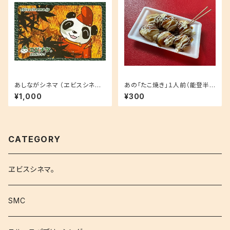
あしながシネマ （ヱビスシネマ
あの「たこ焼き」１人前（能登半
子供用映画鑑賞券）
島炊き出し）
¥1,000
¥300
CATEGORY
ヱビスシネマ。
SMC