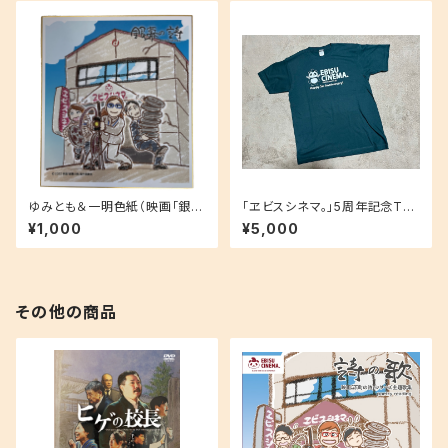
ゆみとも＆一明色紙（映画「銀幕
「ヱビスシネマ。」5周年記念Tシ
の詩」限定品)
ャツ（ダークグリーン）
¥1,000
¥5,000
その他の商品