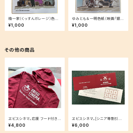
楠一家（くっすんガレージ）色紙
ゆみとも＆一明色紙（映画「銀幕
（映画「銀幕の詩」限定品)
の詩」限定品)
¥1,000
¥1,000
その他の商品
ヱビスシネマ。応援 フード付きト
ヱビスシネマ。[シニア等割引用]
レーナー！
映画鑑賞回数券（5回料金で6回
¥4,800
¥6,000
観賞可能）