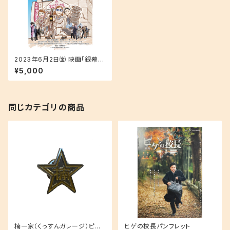
2023年6月2日㈮ 映画「銀幕の
詩」東京プレミア上映会特典付
¥5,000
きプレミアシートチケット(小吉）
同じカテゴリの商品
楠一家（くっすんガレージ）ピン
ヒゲの校長パンフレット