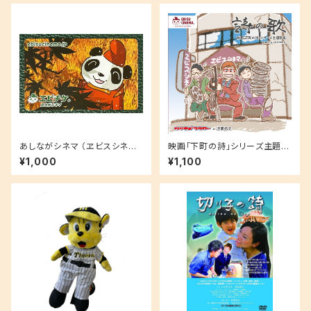
あしながシネマ （ヱビスシネマ
映画「下町の詩」シリーズ主題歌
子供用映画鑑賞券）
集CD
¥1,000
¥1,100