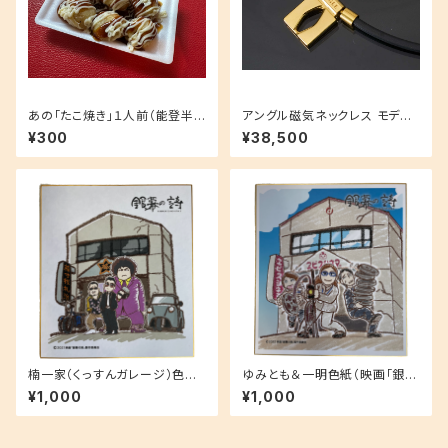
あの「たこ焼き」１人前（能登半
アングル磁気ネックレス モデル
島炊き出し）
01ゴールドモデル
¥300
¥38,500
楠一家（くっすんガレージ）色紙
ゆみとも＆一明色紙（映画「銀幕
（映画「銀幕の詩」限定品)
の詩」限定品)
¥1,000
¥1,000