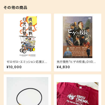
その他の商品
ゼロゼロ・エミッション応援ステ
先行発売「ヒゲの校長」DVD特
ッカー（大）29cm×13cm 企業
典ミニパンフ付き
¥10,000
¥4,830
向け