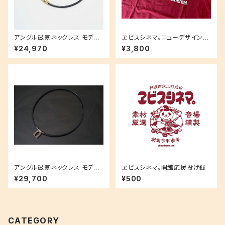
アングル磁気ネックレス モデル
ヱビスシネマ。ニューデザインT
02ゴールドモデル
シャツ！
¥24,970
¥3,800
アングル磁気ネックレス モデル
ヱビスシネマ。開館応援投げ銭
01ブラックモデル
¥29,700
¥500
CATEGORY