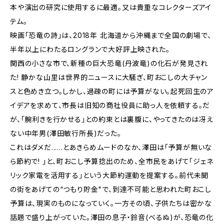
本や演出の研究に使用するに最適。又は貴重なコレクターズアイ
テム。
映画「恐竜の詩」は、2018年 北海道から沖縄まで全国の劇場で、
半年以上にわたるロングランで大好評上映された。
関西の小さな市で、新種の巨大恐竜(丹波竜)の化石が発見され
た! 静かな山里は世界的ニュースに大騒ぎ、町おこしの大チャン
スと色めき立つ。しかし、過疎の町には予算がない。起死回生のア
イデアを求めて、市長は旧知の商社役員に助っ人を依頼する。だ
が、「腕利きを行かせる」との約束とは裏腹に、やってきたのは冴え
ない中年男(澤田敏行所長)だった。
これはダメだ......とあきらめムードのなか、澤田は「予算が無いな
ら節約で! 」と、町おこし予算捻出のため、全市民をあげて「ジェネ
リック家電を活用する」という大節約運動を提案する。前代未聞
の街をあげての“つもり貯金"で、到達不可能と思われた町おこし
予算は、現実のものになっていく。一方その頃、子供たちは密かな
話題で盛り上がっていた。澤田の息子・鈴音(べるぬ)が、恐竜の化