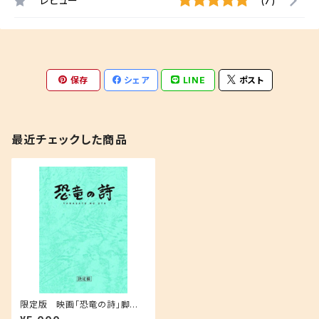
レビュー
(7)
保存
シェア
LINE
ポスト
最近チェックした商品
限定版 映画「恐竜の詩」脚本
決定稿