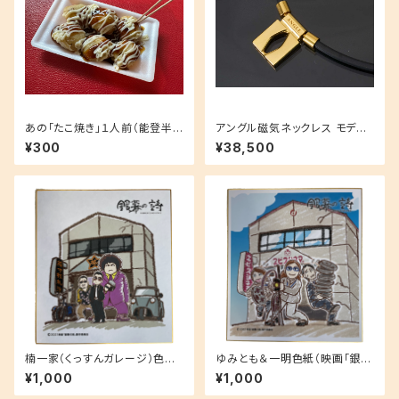
あの「たこ焼き」１人前（能登半
アングル磁気ネックレス モデル
島炊き出し）
01ゴールドモデル
¥300
¥38,500
楠一家（くっすんガレージ）色紙
ゆみとも＆一明色紙（映画「銀幕
（映画「銀幕の詩」限定品)
の詩」限定品)
¥1,000
¥1,000