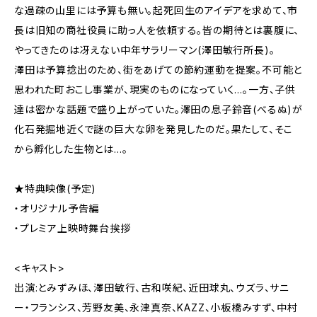
な過疎の山里には予算も無い。起死回生のアイデアを求めて、市
長は旧知の商社役員に助っ人を依頼する。皆の期待とは裏腹に、
やってきたのは冴えない中年サラリーマン(澤田敏行所長)。
澤田は予算捻出のため、街をあげての節約運動を提案。不可能と
思われた町おこし事業が、現実のものになっていく…。一方、子供
達は密かな話題で盛り上がっていた。澤田の息子鈴音(べるぬ)が
化石発掘地近くで謎の巨大な卵を発見したのだ。果たして、そこ
から孵化した生物とは…。
★特典映像(予定)
・オリジナル予告編
・プレミア上映時舞台挨拶
<キャスト>
出演:とみずみほ、澤田敏行、古和咲紀、近田球丸、ウズラ、サニ
ー・フランシス、芳野友美、永津真奈、KAZZ、小板橋みすず、中村