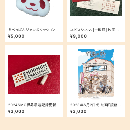
えべっぱんジャンボクッション！
ヱビスシネマ。[一般用] 映画鑑
フワフワの手触りがクセになり
賞回数券（5回料金で6回観賞可
¥5,000
¥9,000
ます！
能）
2024SMC世界最速記録更新サ
2023年6月2日㈮ 映画「銀幕の
ポートプラン・ステッカー＆ボン
詩」東京プレミア上映会チケット
¥3,000
¥3,000
ネビルソルトコース
(一般）