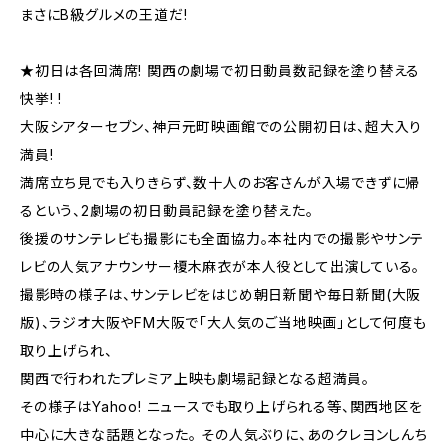
まさにB級グルメの王道だ!
★初日は各回満席! 関西の劇場で初日動員数記録を塗り替える
快挙! !
大阪シアターセブン、神戸元町映画館での公開初日は、超大入り
満員!
満席立ち見でも入りきらず、数十人のお客さんが入場できずに帰
るという、2劇場の初日動員記録を塗り替えた。
後援のサンテレビも撮影にも全面協力。本社内での撮影やサンテ
レビの人気アナウンサー榎木麻衣が本人役として出演している。
撮影時の様子は、サンテレビをはじめ朝日新聞や毎日新聞(大阪
版)、ラジオ大阪やFM大阪で「大人気のご当地映画」として何度も
取り上げられ、
関西で行われたプレミア上映も劇場記録となる超満員。
その様子はYahoo! ニュースでも取り上げられる等、関西地区を
中心に大きな話題となった。 その人気ぶりに、あのクレヨンしんち