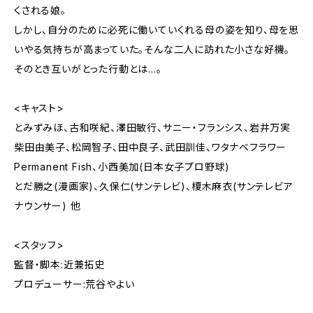
くされる娘。
しかし、自分のために必死に働いていくれる母の姿を知り、母を思
いやる気持ちが高まっていた。そんな二人に訪れた小さな好機。
そのとき互いがとった行動とは…。
<キャスト>
とみずみほ、古和咲紀、澤田敏行、サニー・フランシス、岩井万実
柴田由美子、松岡智子、田中良子、武田訓佳、ワタナベフラワー
Permanent Fish、小西美加(日本女子プロ野球)
とだ勝之(漫画家)、久保仁(サンテレビ)、榎木麻衣(サンテレビア
ナウンサー) 他
<スタッフ>
監督・脚本:近兼拓史
プロデューサー:荒谷やよい