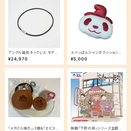
アングル磁気ネックレス モデル
えべっぱんジャンボクッション！
02プラチナモデル
フワフワの手触りがクセになり
¥24,970
¥5,000
ます！
「メガどら焼き。」3個&「ヱビスど
映画「下町の詩」シリーズ主題歌