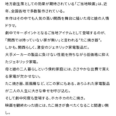
地方創生策としての効果が期待されている「ご当地映画」は、近
年、全国各地で多数製作されている。
本作はその中でも人気の高い関西を舞台に描いた母と娘の人情
ドラマ。
劇中でキーポイントとなるご当地アイテムとして登場するのが、
「関西では持っていない家が無い」と言われる“たこ焼き器"。
しかも、関西らしく、激安のジェネリック家電製品だ。
大手メーカーの製品に負けない性能を持ちながら低価格に抑え
たジェネリック家電。
母と娘の二人暮らしという倹約家庭には、ささやかな出費で買え
る家電が欠かせない。
たこ焼き器、扇風機など、どこの家にもある、ありふれた家電製品
が二人の人生に大きな幸せを呼び込む。
そして劇中何度も登場する、ホカホカのたこ焼き。
映画を観終わった頃には、たこ焼きが食べたくなること間違い無
し。