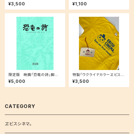
ら焼き。」3個の6個セット!
集CD
¥3,500
¥1,100
限定版 映画「恐竜の詩」脚本
特製「ウクライナカラーヱビスシ
決定稿
ネマ。Tシャツ」セット
¥5,000
¥3,500
CATEGORY
ヱビスシネマ。