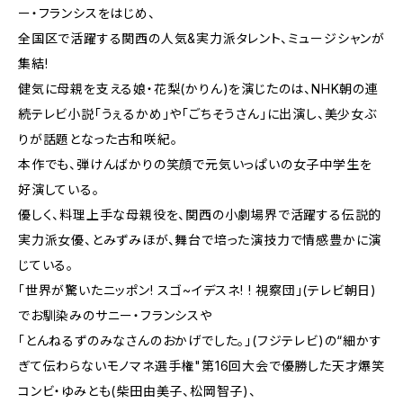
ー・フランシスをはじめ、
全国区で活躍する関西の人気&実力派タレント、ミュージシャンが
集結!
健気に母親を支える娘・花梨(かりん)を演じたのは、NHK朝の連
続テレビ小説「うぇるかめ」や「ごちそうさん」に出演し、美少女ぶ
りが話題となった古和咲紀。
本作でも、弾けんばかりの笑顔で元気いっぱいの女子中学生を
好演している。
優しく、料理上手な母親役を、関西の小劇場界で活躍する伝説的
実力派女優、とみずみほが、舞台で培った演技力で情感豊かに演
じている。
「世界が驚いたニッポン! スゴ~イデスネ! ! 視察団」(テレビ朝日)
でお馴染みのサニー・フランシスや
「とんねるずのみなさんのおかげでした。」(フジテレビ)の“細かす
ぎて伝わらないモノマネ選手権"第16回大会で優勝した天才爆笑
コンビ・ゆみとも(柴田由美子、松岡智子)、