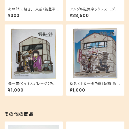
あの「たこ焼き」１人前（能登半
アングル磁気ネックレス モデル
島炊き出し）
01ゴールドモデル
¥300
¥38,500
楠一家（くっすんガレージ）色紙
ゆみとも＆一明色紙（映画「銀幕
（映画「銀幕の詩」限定品)
の詩」限定品)
¥1,000
¥1,000
その他の商品