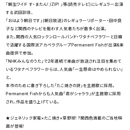
「朝生ワイド す・またん! /ZIP! 」等(読売テレビ)にレギュラー出演
する武田訓佳、
「おはよう朝日です」(朝日放送)のレギュラーリポーター・田中良
子など関西のテレビを賑わす人気者たちが数多く出演。
また、関西の人気ロックンロールバンド・ワタナベフラワーと日韓
で活躍する国際派アカペラグループPermanent Fishが出演&楽
曲提供で参加。
「NHKみんなのうた」で2年連続で楽曲が放送され注目を集めて
いるワタナベフラワーからは、人気曲「一生懸命はやめられない」
と、
本作のために書き下ろした「たこ焼きの詩」を主題歌に採用。
Permanent Fishからも人気曲「君がシャララ」が主題歌に採用
され、作品を盛り上げている。
★ジェネリック家電×たこ焼き×草野球! ?関西色満載のご当地映
画が登場!